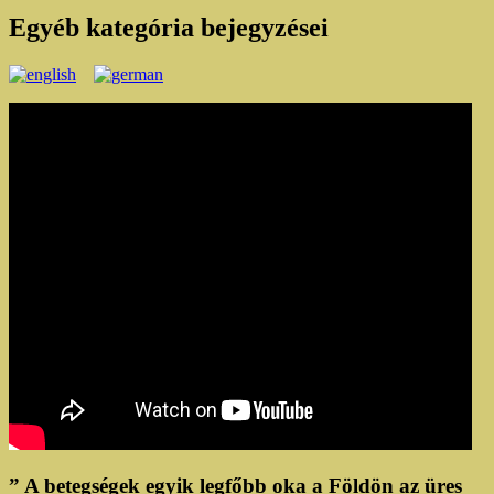
Egyéb
kategória bejegyzései
” A betegségek egyik legfőbb oka a Földön az üres