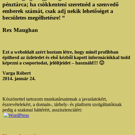
pénztárca; ha csökkenteni szeretnéd a szenvedő
emberek számát, csak adj nekik lehetőséget a
becsületes megélhetésre! “
Rex Maughan
Ezt a weboldalt azért hoztam létre, hogy minél profibban
építhesd az üzletedet és első kézből kapott információkkal tudd
képezni a csoportodat, jelöltjeidet – használd!!! 🙂
Varga Róbert
2014. január 24.
Köszönettel tartozom munkatársaimnak a javaslatokért,
észrevételekért, a domain-, tárhely- és platform szolgáltatóknak
pedig a szakmai háttérért, asszisztenciáért: