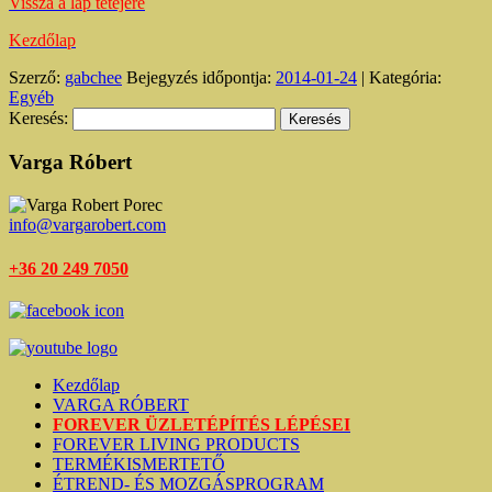
Vissza a lap tetejére
Kezdőlap
Szerző:
gabchee
Bejegyzés időpontja:
2014-01-24
| Kategória:
Egyéb
Keresés:
Varga Róbert
info@vargarobert.com
+36 20 249 7050
Kezdőlap
VARGA RÓBERT
FOREVER ÜZLETÉPÍTÉS LÉPÉSEI
FOREVER LIVING PRODUCTS
TERMÉKISMERTETŐ
ÉTREND- ÉS MOZGÁSPROGRAM