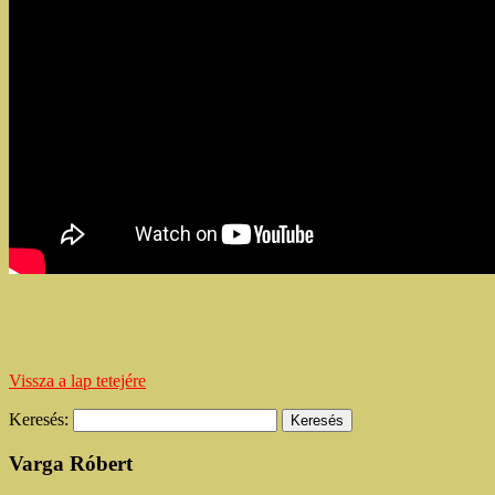
Vissza a lap tetejére
Keresés:
Varga Róbert