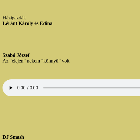
Házigazdák
Léránt Károly és Edina
Szabó József
Az “elején” nekem “könnyű” volt
DJ Smash