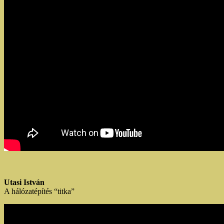
Utasi István
A hálózatépítés “titka”